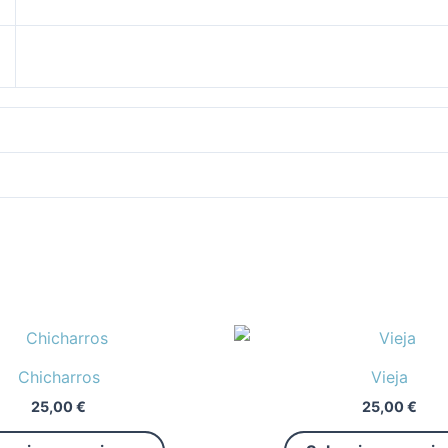
Este
producto
Chicharros
Vieja
tiene
25,00
€
25,00
€
múltiples
variantes.