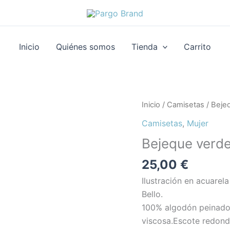
Inicio
Quiénes somos
Tienda
Carrito
Bejeque
Inicio
/
Camisetas
/ Beje
verde
Camisetas
,
Mujer
cantidad
Bejeque verd
25,00
€
Ilustración en acuarel
Bello.
100% algodón peinado
viscosa.Escote redond