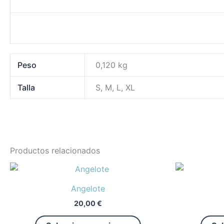
Peso
0,120 kg
Talla
S, M, L, XL
Productos relacionados
Este
producto
Angelote
tiene
20,00
€
múltiples
variantes.