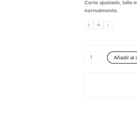
Corte ajustado, talla 
normalmente.
S
M
L
Añadir al 