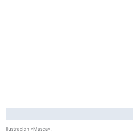
Descripción
Información adicional
Ilustración «Masca».