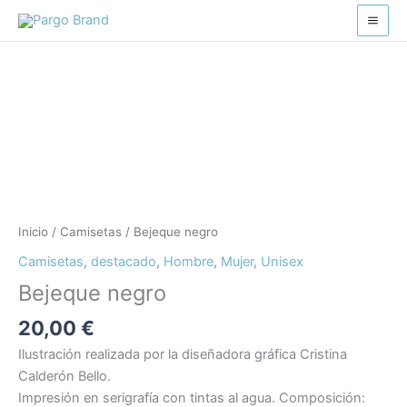
Ir
al
Bejeque
Este
Este
contenido
negro
producto
producto
cantidad
tiene
tiene
múltiples
múltiples
variantes.
variantes.
Las
Las
opciones
opciones
se
se
pueden
pueden
Inicio
/
Camisetas
/ Bejeque negro
elegir
elegir
Camisetas
,
destacado
,
Hombre
,
Mujer
,
Unisex
en
en
Bejeque negro
la
la
página
página
20,00
€
de
de
Ilustración realizada por la diseñadora gráfica Cristina
producto
producto
Calderón Bello.
Impresión en serigrafía con tintas al agua. Composición: